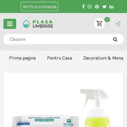
Verifica
comanda
0
Prima pagina
Pentru Casa
Decoratiuni & Menaj