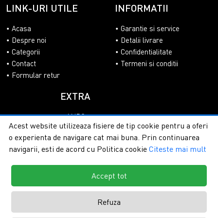
LINK-URI UTILE
INFORMATII
Acasa
Garantie si service
Despre noi
Detalii livrare
Categorii
Confidentialitate
Contact
Termeni si conditii
Formular retur
EXTRA
ANPC
Acest website utilizeaza fisiere de tip cookie pentru a oferi
SOL
o experienta de navigare cat mai buna. Prin continuarea
navigarii, esti de acord cu Politica cookie
Citeste mai mult
Accept tot
Copyright © 2026 - PlasaUmbrire.ro | Toate drepturile
rezervate.
Creare magazine online by ITeXclusiv.ro
Refuza