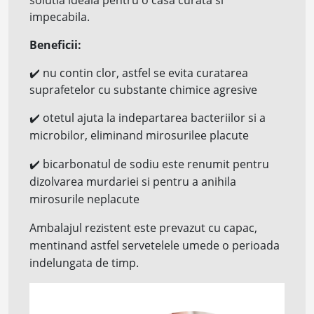
solutia ideala pentru o casa curata si
impecabila.
Beneficii:
✔️
nu contin clor, astfel se evita curatarea
suprafetelor cu substante chimice agresive
✔️
otetul ajuta la indepartarea bacteriilor si a
microbilor, eliminand mirosurilee placute
✔️
bicarbonatul de sodiu este renumit pentru
dizolvarea murdariei si pentru a anihila
mirosurile neplacute
Ambalajul rezistent este prevazut cu capac,
mentinand astfel servetelele umede o perioada
indelungata de timp.