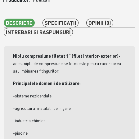
Poelsan
DESCRIERE
SPECIFICAŢII
OPINII (0)
INTREBARI SI RASPUNSURI
Niplu compresiune filetat 1" (filet interior-exterior)
-
acest niplu de compresiune se foloseste pentru racordarea
sau imbinarea fitingurilor.
Principalele domenii de utilizare:
-sisteme rezidentiale
-agricultura: instalatii de irigare
-industria chimica
-piscine