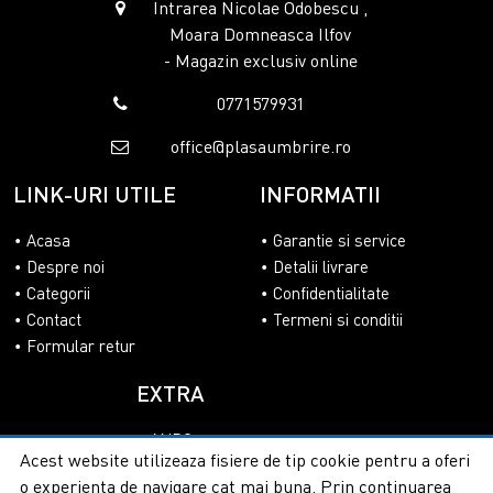
Intrarea Nicolae Odobescu ,
Moara Domneasca Ilfov
- Magazin exclusiv online
0771579931
office@plasaumbrire.ro
LINK-URI UTILE
INFORMATII
Acasa
Garantie si service
Despre noi
Detalii livrare
Categorii
Confidentialitate
Contact
Termeni si conditii
Formular retur
EXTRA
ANPC
Acest website utilizeaza fisiere de tip cookie pentru a oferi
SOL
o experienta de navigare cat mai buna. Prin continuarea