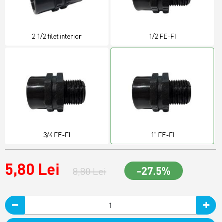
2 1/2 filet interior
1/2 FE-FI
3/4 FE-FI
1" FE-FI
5,80 Lei
-27.5%
8,80 Lei