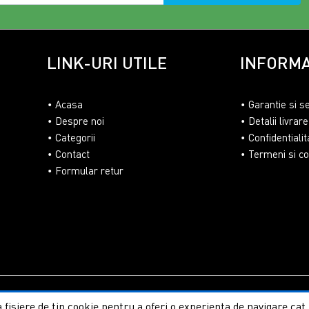
LINK-URI UTILE
INFORMA
Acasa
Garantie si s
Despre noi
Detalii livrare
Categorii
Confidentialit
Contact
Termeni si con
Formular retur
lasaUmbrire.ro | Toate drepturile rezervate.
Creare magazine on
 fisiere de tip cookie pentru a oferi o experienta de navigare ca