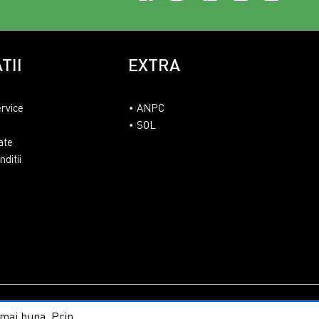
TII
EXTRA
ervice
ANPC
SOL
ate
ditii
line by ITeXclusiv.ro
t mai buna. Prin