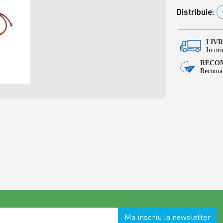
Distribuie:
LIV
In ori
RECOM
Recoman
Ma inscriu la newsletter