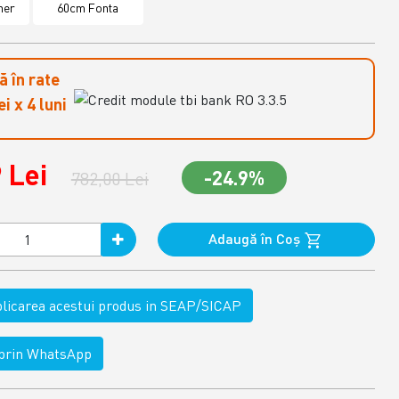
ner
60cm Fonta
 în rate
i x 4 luni
 Lei
-24.9%
782,00 Lei
Adaugă în Coş
ublicarea acestui produs in SEAP/SICAP
rin WhatsApp