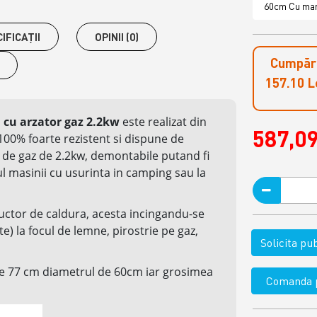
60cm Cu ma
IFICAŢII
OPINII (0)
Cumpără
157.10 Le
m cu arzator gaz 2.2kw
este
realizat
din
587,09
 100% foarte rezistent si dispune de
r de gaz de 2.2kw,
demontabile
putand fi
l masinii cu usurinta in camping sau la
uctor de caldura, acesta incingandu-se
e) la focul de lemne, pirostrie pe gaz,
Solicita p
 de 77 cm diametrul de 60cm iar grosimea
Comanda p