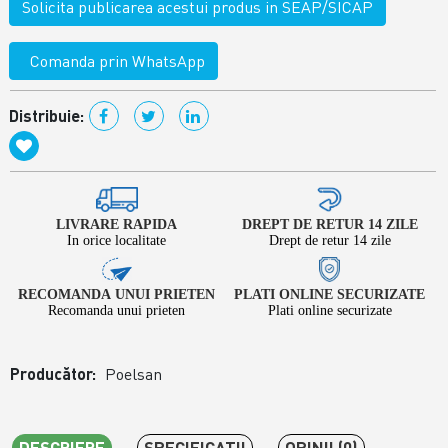
Solicita publicarea acestui produs in SEAP/SICAP
Comanda prin WhatsApp
Distribuie:
LIVRARE RAPIDA
DREPT DE RETUR 14 ZILE
In orice localitate
Drept de retur 14 zile
RECOMANDA UNUI PRIETEN
PLATI ONLINE SECURIZATE
Recomanda unui prieten
Plati online securizate
Producător:
Poelsan
DESCRIERE
SPECIFICAŢII
OPINII (0)