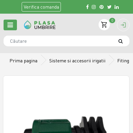
Verifica
comanda
0
Prima pagina
Sisteme si accesorii irigatii
Fitingu