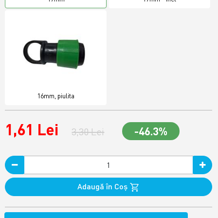
16mm, piulita
1,61 Lei
-46.3%
3,30 Lei
Adaugă în Coş