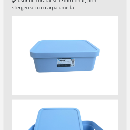
✔️
usor de curatat si de intretinut, prin
stergerea cu o carpa umeda