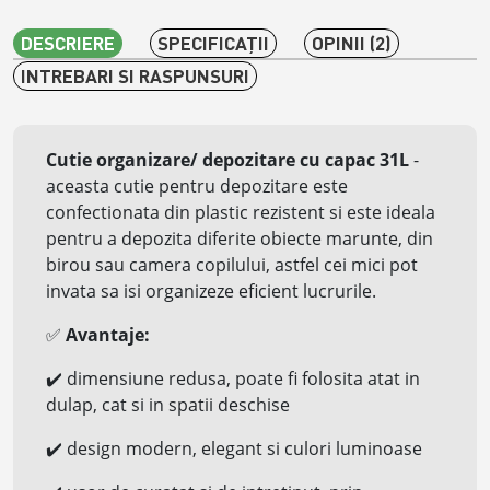
DESCRIERE
SPECIFICAŢII
OPINII (2)
INTREBARI SI RASPUNSURI
Cutie organizare/ depozitare cu capac 31L
-
aceasta cutie pentru depozitare este
confectionata din plastic rezistent si este ideala
pentru a depozita diferite obiecte marunte, din
birou sau camera copilului, astfel cei mici pot
invata sa isi organizeze eficient lucrurile.
✅
Avantaje:
✔️
dimensiune redusa, poate fi folosita atat in
dulap, cat si in spatii deschise
✔️
design modern, elegant si culori luminoase