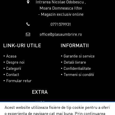
Intrarea Nicolae Odobescu ,
Moara Domneasca Ilfov
- Magazin exclusiv online
0771579931
office@plasaumbrire.ro
LINK-URI UTILE
INFORMATII
Acasa
Garantie si service
Despre noi
Detalii livrare
Categorii
Confidentialitate
Contact
Termeni si conditii
Formular retur
EXTRA
ANPC
Acest website utilizeaza fisiere de tip cookie pentru a oferi
SOL
o experienta de navigare cat mai buna. Prin continuarea