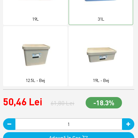
19L
31L
12.5L - Bej
19L - Bej
50,46 Lei
-18.3%
61,80 Lei
Adaugă în Coş