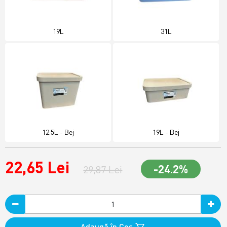
19L
31L
12.5L - Bej
19L - Bej
22,65 Lei
-24.2%
29,87 Lei
Adaugă în Coş