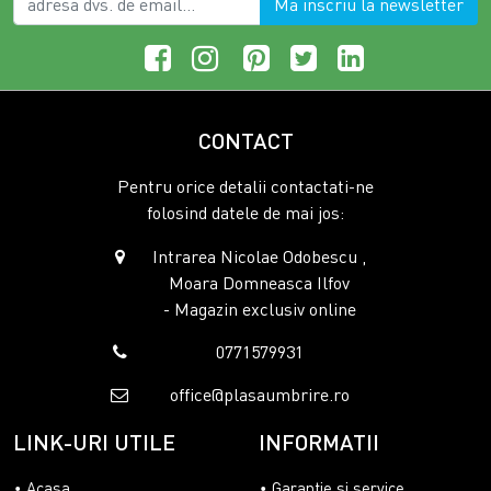
Ma inscriu la newsletter
CONTACT
Pentru orice detalii contactati-ne
folosind datele de mai jos:
Intrarea Nicolae Odobescu ,
Moara Domneasca Ilfov
- Magazin exclusiv online
0771579931
office@plasaumbrire.ro
LINK-URI UTILE
INFORMATII
Acasa
Garantie si service