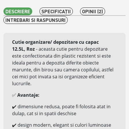
DESCRIERE
SPECIFICAŢII
OPINII (2)
INTREBARI SI RASPUNSURI
Cutie organizare/ depozitare cu capac
12.5L, Roz
- aceasta cutie pentru depozitare
este confectionata din plastic rezistent si este
ideala pentru a depozita diferite obiecte
marunte, din birou sau camera copilului, astfel
cei mici pot invata sa isi organizeze eficient
lucrurile.
✅
Avantaje:
✔️
dimensiune redusa, poate fi folosita atat in
dulap, cat si in spatii deschise
✔️
design modern, elegant si culori luminoase