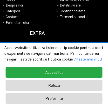
Despre noi
Detalii livrare
Categorii
Confidentialitate
Contact
Termeni si conditii
Formular retur
EXTRA
ANPC
Acest website utilizeaza fisiere de tip cookie pentru a oferi
SOL
o experienta de navigare cat mai buna. Prin continuarea
navigarii, esti de acord cu Politica cookie
Citeste mai mult
Accept tot
Copyright © 2026 - PlasaUmbrire.ro | Toate drepturile
rezervate.
Creare magazine online by ITeXclusiv.ro
Refuza
Preferinte