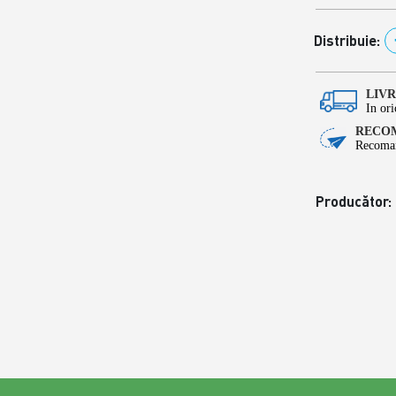
Distribuie:
LIV
In ori
RECOM
Recoman
Producător: