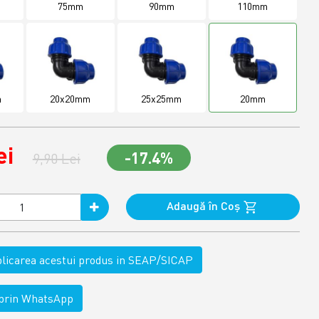
75mm
90mm
110mm
m
20x20mm
25x25mm
20mm
ei
-17.4%
9,90 Lei
Adaugă în Coş
ublicarea acestui produs in SEAP/SICAP
rin WhatsApp