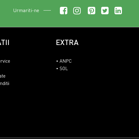
Urmariti-ne
TII
EXTRA
ervice
ANPC
SOL
ate
ditii