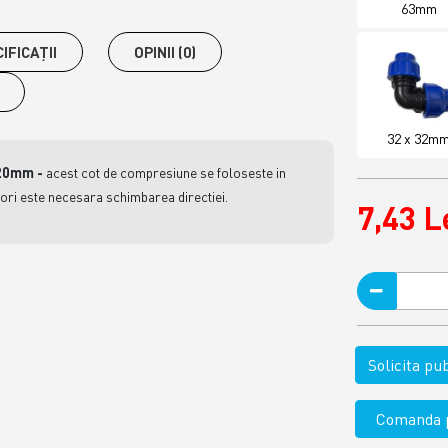
63mm
IFICAŢII
OPINII (0)
32 x 32m
x20mm -
acest cot de compresiune se foloseste in
 ori este necesara schimbarea directiei.
7,43 L
Solicita p
Comanda p