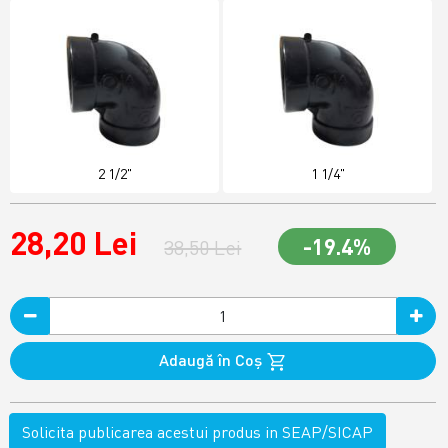
2 1/2"
1 1/4"
28,20 Lei
-19.4%
38,50 Lei
Adaugă în Coş
Solicita publicarea acestui produs in SEAP/SICAP