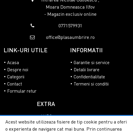
Moara Domneasca Ilfov
- Magazin exclusiv online
0771579931
office@plasaumbrire.ro
LINK-URI UTILE
INFORMATII
Acasa
Garantie si service
Despre noi
Detalii livrare
Categorii
Confidentialitate
Contact
Termeni si conditii
Formular retur
EXTRA
ANPC
Acest website utilizeaza fisiere de tip cookie pentru a oferi
SOL
o experienta de navigare cat mai buna. Prin continuarea