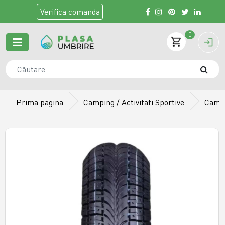
Verifica
comanda
0
Prima pagina
Camping / Activitati Sportive
Camer