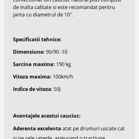
de inalta calitate si este recomandat pentru
janta cu diametrul de 10".
Specificatii tehnice:
Dimensiune:
9
0/90 -10
Sarcina maxima:
190 kg
Viteza maxima:
100km/h
Indice de viteza
: 50J
Avantajele acestui cauciuc:
Aderenta excelenta
atat pe drumuri uscate cat
si pe cele umede, asigurand o tractiune