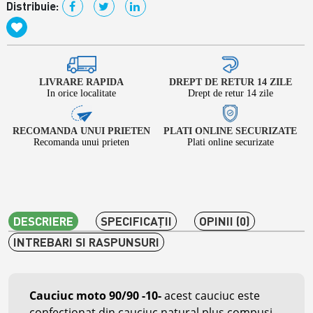
Distribuie:
LIVRARE RAPIDA
DREPT DE RETUR 14 ZILE
In orice localitate
Drept de retur 14 zile
RECOMANDA UNUI PRIETEN
PLATI ONLINE SECURIZATE
Recomanda unui prieten
Plati online securizate
DESCRIERE
SPECIFICAŢII
OPINII (0)
INTREBARI SI RASPUNSURI
Cauciuc moto 90/90 -10
-
acest cauciuc este
confectionat din cauciuc natural plus compusi