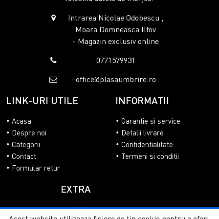
Intrarea Nicolae Odobescu ,
Moara Domneasca Ilfov
- Magazin exclusiv online
0771579931
office@plasaumbrire.ro
LINK-URI UTILE
INFORMATII
Acasa
Garantie si service
Despre noi
Detalii livrare
Categorii
Confidentialitate
Contact
Termeni si conditii
Formular retur
EXTRA
ANPC
Acest website utilizeaza fisiere de tip cookie pentru a oferi