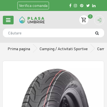
Verifica
comanda
0
Prima pagina
Camping / Activitati Sportive
Camer