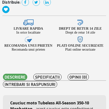
Distribuie:
LIVRARE RAPIDA
DREPT DE RETUR 14 ZILE
In orice localitate
Drept de retur 14 zile
RECOMANDA UNUI PRIETEN
PLATI ONLINE SECURIZATE
Recomanda unui prieten
Plati online securizate
DESCRIERE
SPECIFICAŢII
OPINII (0)
INTREBARI SI RASPUNSURI
Cauciuc moto Tubeless All-Season 350-10
Manhattan
-
acest cauciuc este confectionat