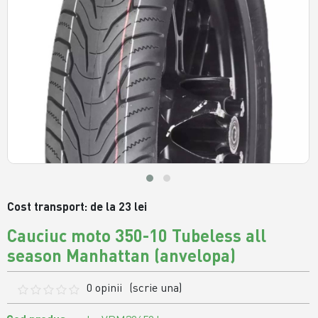
Cost transport: de la 23 lei
Cauciuc moto 350-10 Tubeless all
season Manhattan (anvelopa)
0 opinii
(scrie una)