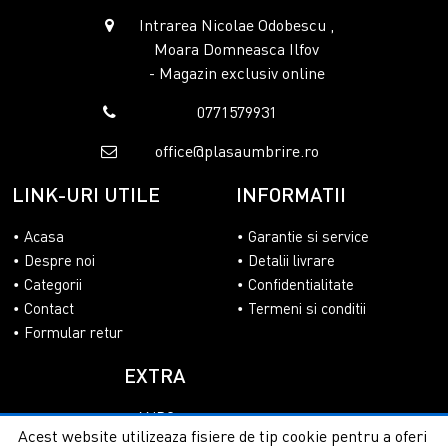
Intrarea Nicolae Odobescu ,
Moara Domneasca Ilfov
- Magazin exclusiv online
0771579931
office@plasaumbrire.ro
LINK-URI UTILE
INFORMATII
Acasa
Garantie si service
Despre noi
Detalii livrare
Categorii
Confidentialitate
Contact
Termeni si conditii
Formular retur
EXTRA
ANPC
Acest website utilizeaza fisiere de tip cookie pentru a oferi
SOL