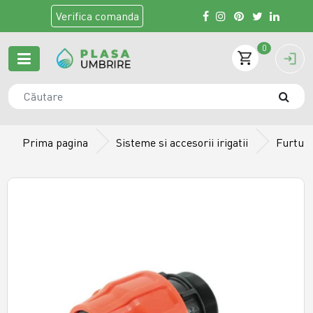
Verifica
comanda
0
Prima pagina
Sisteme si accesorii irigatii
Furtun 