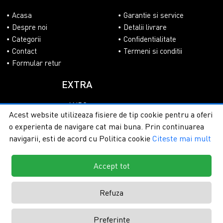
Acasa
Garantie si service
Despre noi
Detalii livrare
Categorii
Confidentialitate
Contact
Termeni si conditii
Formular retur
EXTRA
ANPC
Acest website utilizeaza fisiere de tip cookie pentru a oferi
SOL
o experienta de navigare cat mai buna. Prin continuarea
navigarii, esti de acord cu Politica cookie
Citeste mai mult
Accept tot
Copyright © 2026 - PlasaUmbrire.ro | Toate drepturile
rezervate.
Creare magazine online by ITeXclusiv.ro
Refuza
Preferinte