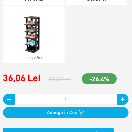
5 etaje Ace
36,06 Lei
-26.4%
50,47 Lei
Adaugă în Coş