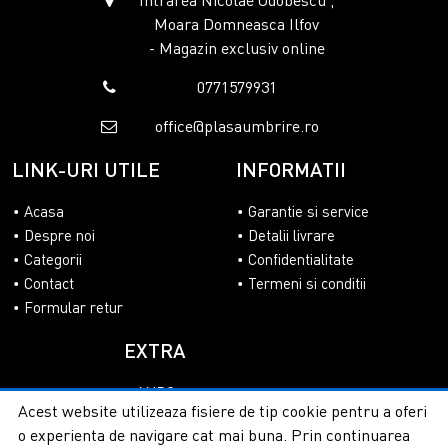
Moara Domneasca Ilfov
- Magazin exclusiv online
0771579931
office@plasaumbrire.ro
LINK-URI UTILE
INFORMATII
Acasa
Garantie si service
Despre noi
Detalii livrare
Categorii
Confidentialitate
Contact
Termeni si conditii
Formular retur
EXTRA
ANPC
Acest website utilizeaza fisiere de tip cookie pentru a oferi
SOL
o experienta de navigare cat mai buna. Prin continuarea