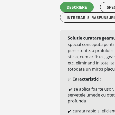
DESCRIERE
SPEC
INTREBARI SI RASPUNSURI
Solutie curatare geamu
special conceputa pentr
persistente, a prafului s
sticla, cum ar fi: usi, ge
etc.
eliminand in totalit
totodata un miros placu
✅
Caracteristici:
✔️
se aplica foarte usor,
servetele umede cu otet
profunda
✔️
curata rapid si efici