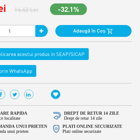
ei
-32.1%
14,42 Lei
Adaugă în Coş
ublicarea acestui produs in SEAP/SICAP
rin WhatsApp
RARE RAPIDA
DREPT DE RETUR 14 ZILE
ce localitate
Drept de retur 14 zile
ANDA UNUI PRIETEN
PLATI ONLINE SECURIZATE
da unui prieten
Plati online securizate