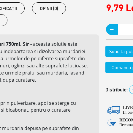
9,79 L
IFICAŢII
OPINII (0)
ri 750ml, Sir
-
aceasta solutie este
u indepartarea si dizolvarea murdariei
Solicita p
i a urmelor de pe diferite suprafete din
amuri, oglinzi sau alte suprafete lucioase,
Comanda p
ate urmele praful sau murdaria, lasand
t dupa curatare.
Distribuie:
 prin pulverizare, apoi se sterge cu
LIV
 si bicabonat, pentru o curatare
In ori
RECOM
Recoman
ent murdaria depusa pe suprafete din