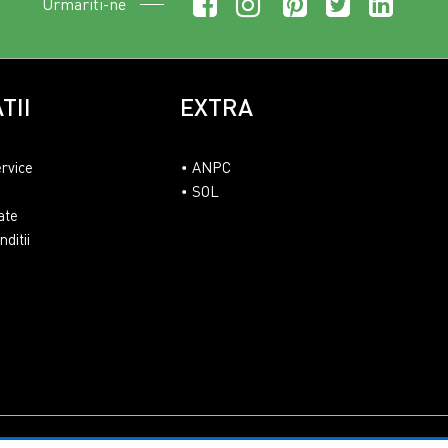
Urmariti-ne
TII
EXTRA
ervice
ANPC
SOL
ate
ditii