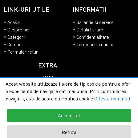
LINK-URI UTILE
INFORMATII
Acasa
Garantie si service
Despre noi
Detalii livrare
Categorii
Confidentialitate
Contact
Termeni si conditii
Formular retur
EXTRA
ANPC
Acest website utilizeaza fisiere de tip cookie pentru a oferi
SOL
o experienta de navigare cat mai buna. Prin continuarea
navigarii, esti de acord cu Politica cookie
Citeste mai mult
Accept tot
Copyright © 2026 - PlasaUmbrire.ro | Toate drepturile
rezervate.
Creare magazine online by ITeXclusiv.ro
Refuza