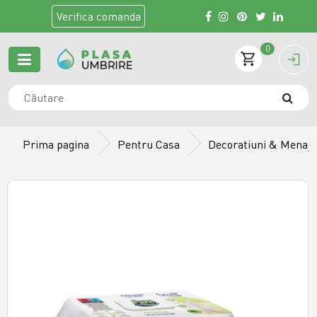
Verifica
comanda
0
Prima pagina
Pentru Casa
Decoratiuni & Menaj