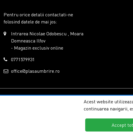
Pentru orice detalii contactati-ne
folosind datele de mai jos:
Intrarea Nicolae Odobescu , Moara
Domneasca Ilfov
- Magazin exclusiv online
0771579931
office@plasaumbrire.ro
Copyright © 2026 - P
Acest website utilizeaza
continuarea navigarii, e
Accept to