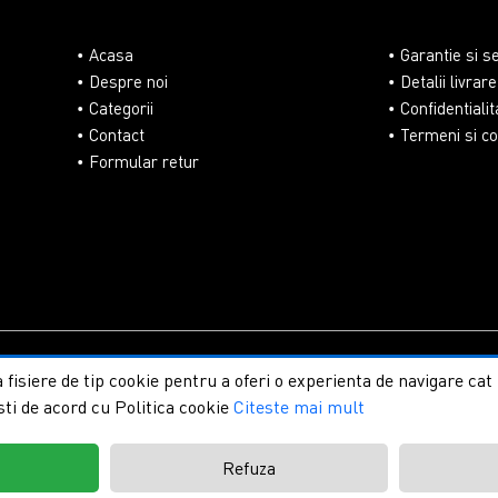
Acasa
Garantie si s
Despre noi
Detalii livrare
Categorii
Confidentialit
Contact
Termeni si con
Formular retur
lasaUmbrire.ro | Toate drepturile rezervate.
Creare magazine on
 fisiere de tip cookie pentru a oferi o experienta de navigare ca
sti de acord cu Politica cookie
Citeste mai mult
t
Refuza