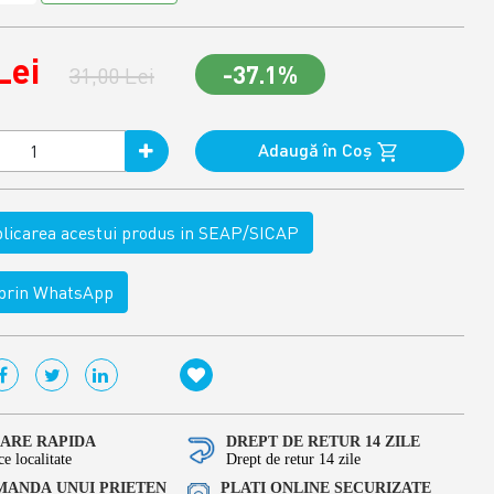
Lei
-37.1%
31,00 Lei
Adaugă în Coş
ublicarea acestui produs in SEAP/SICAP
rin WhatsApp
RARE RAPIDA
DREPT DE RETUR 14 ZILE
ce localitate
Drept de retur 14 zile
ANDA UNUI PRIETEN
PLATI ONLINE SECURIZATE