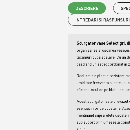
DESCRIERE
SPEC
INTREBARI SI RASPUNSURI
Scurgator vase Select gri, d
organizarea si uscarea veselei.
tacamuri dupa spalare. Cu un des
pastrand un aspect ordonat in z
Realizat din plastic rezistent, s
umiditate frecventa si este util 
eficient locul de pe blatul de lu
Acest scurgator este prevazut cu
esential in orice bucatarie. Ace
mentinand suprafetele uscate in
sub suport prin umezeala consta
sigur.