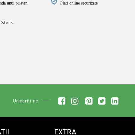
da unui prieten
Plati online securizate
Sterk
Urmariti-ne
TII
EXTRA