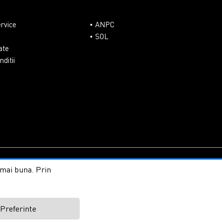
ervice
ANPC
SOL
ate
ditii
line by ITeXclusiv.ro
t mai buna. Prin
Preferinte