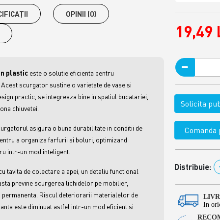
IFICAŢII
OPINII (0)
19,49 
in plastic
este o solutie eficienta pentru
 Acest scurgator sustine o varietate de vase si
ign practic, se integreaza bine in spatiul bucatariei,
Solicita p
ona chiuvetei.
curgatorul asigura o buna durabilitate in conditii de
Comanda p
pentru a organiza farfurii si boluri, optimizand
cru intr-un mod inteligent.
Distribuie:
 tavita de colectare a apei, un detaliu functional
asta previne scurgerea lichidelor pe mobilier,
 permanenta. Riscul deteriorarii materialelor de
LIV
In ori
nta este diminuat astfel intr-un mod eficient si
RECOM