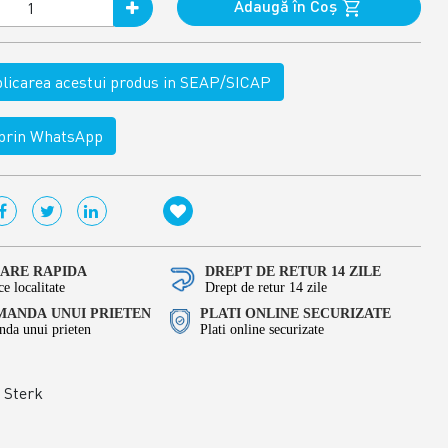
Adaugă în Coş
ublicarea acestui produs in SEAP/SICAP
rin WhatsApp
RARE RAPIDA
DREPT DE RETUR 14 ZILE
ce localitate
Drept de retur 14 zile
ANDA UNUI PRIETEN
PLATI ONLINE SECURIZATE
da unui prieten
Plati online securizate
Sterk