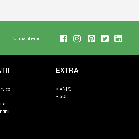
Urmariti-ne
TII
EXTRA
ervice
ANPC
SOL
ate
ditii