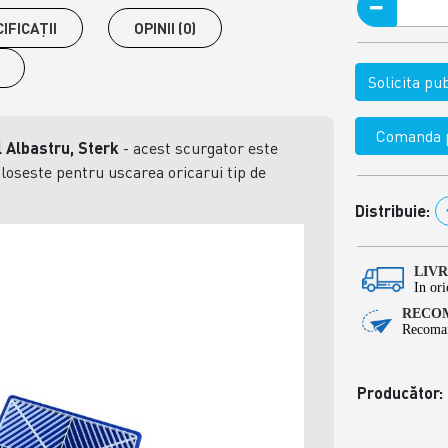
IFICAŢII
OPINII (0)
Solicita p
Comanda p
l Albastru, Sterk
- acest scurgator este
foloseste pentru uscarea oricarui tip de
Distribuie:
LIV
In ori
RECOM
Recoman
Producător: