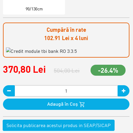
90/130cm
Cumpără în rate
102.91 Lei x 4 luni
370,80 Lei
-26.4%
504,00 Lei
Adaugă în Coş
Solicita publicarea acestui produs in SEAP/SICAP