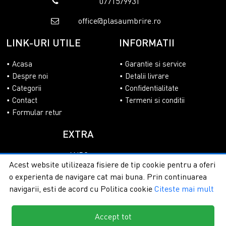
0771579931
office@plasaumbrire.ro
LINK-URI UTILE
INFORMATII
Acasa
Garantie si service
Despre noi
Detalii livrare
Categorii
Confidentialitate
Contact
Termeni si conditii
Formular retur
EXTRA
ANPC
Acest website utilizeaza fisiere de tip cookie pentru a oferi
SOL
o experienta de navigare cat mai buna. Prin continuarea
navigarii, esti de acord cu Politica cookie
Citeste mai mult
Accept tot
Copyright © 2026 - PlasaUmbrire.ro | Toate drepturile