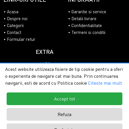
Acasa
Garantie si service
Despre noi
Detalii livrare
Categorii
Confidentialitate
Contact
Termeni si conditii
Formular retur
EXTRA
ANPC
Acest website utilizeaza fisiere de tip cookie pentru a oferi
SOL
o experienta de navigare cat mai buna. Prin continuarea
navigarii, esti de acord cu Politica cookie
Citeste mai mult
Accept tot
Copyright © 2026 - PlasaUmbrire.ro | Toate drepturile
rezervate.
Creare magazine online by ITeXclusiv.ro
Refuza