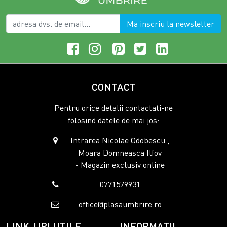
Ma inscriu la newsletter
CONTACT
Pentru orice detalii contactati-ne
folosind datele de mai jos:
Intrarea Nicolae Odobescu ,
Moara Domneasca Ilfov
- Magazin exclusiv online
0771579931
office@plasaumbrire.ro
LINK-URI UTILE
INFORMATII