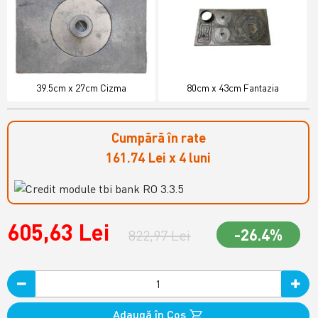
39.5cm x 27cm Cizma
80cm x 43cm Fantazia
Cumpără în rate
161.74 Lei x 4 luni
605,63 Lei
-26.4%
822,97 Lei
Adaugă în Coş