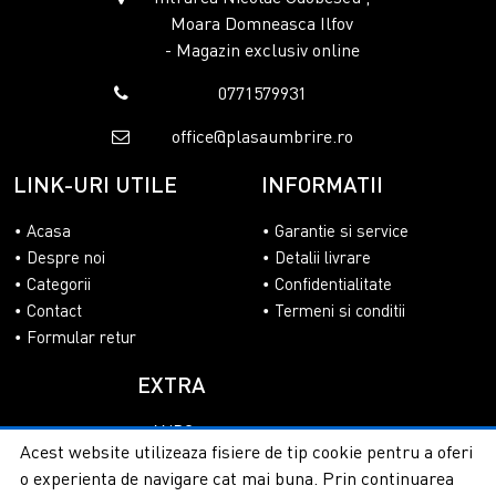
Moara Domneasca Ilfov
- Magazin exclusiv online
0771579931
office@plasaumbrire.ro
LINK-URI UTILE
INFORMATII
Acasa
Garantie si service
Despre noi
Detalii livrare
Categorii
Confidentialitate
Contact
Termeni si conditii
Formular retur
EXTRA
ANPC
Acest website utilizeaza fisiere de tip cookie pentru a oferi
SOL
o experienta de navigare cat mai buna. Prin continuarea