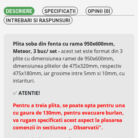
DESCRIERE
SPECIFICAŢII
OPINII (0)
INTREBARI SI RASPUNSURI
Plita soba din fonta cu rama 950x600mm,
Meteor, 3 buc/ set
-
acest set este format din 3
plite cu dimensiunea ramei de 950x600mm,
dimensiunea plitelor de 475x320mm, respectiv
475x180mm, iar grosime intre 5mm si 10mm, cu
intarituri.
✅
ATENTIE!
Pentru a treia plita, se poate opta pentru una
cu gaura de 130mm, pentru evacuare burlan,
va rugam specificati acest aspect la plasarea
comenzii in sectiunea ,, Observatii".