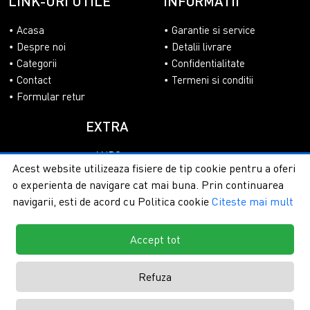
LINK-URI UTILE
INFORMATII
Acasa
Garantie si service
Despre noi
Detalii livrare
Categorii
Confidentialitate
Contact
Termeni si conditii
Formular retur
EXTRA
ANPC
Acest website utilizeaza fisiere de tip cookie pentru a oferi
SOL
o experienta de navigare cat mai buna. Prin continuarea
navigarii, esti de acord cu Politica cookie
Citeste mai mult
Accept tot
Copyright © 2026 - PlasaUmbrire.ro | Toate drepturile
rezervate.
Creare magazine online by ITeXclusiv.ro
Refuza