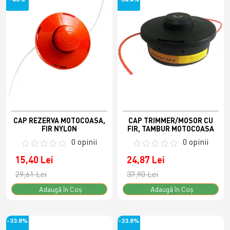
CAP REZERVA MOTOCOASA,
CAP TRIMMER/MOSOR CU
FIR NYLON
FIR, TAMBUR MOTOCOASA
0 opinii
0 opinii
15,40 Lei
24,87 Lei
29,61 Lei
37,90 Lei
Adaugă în Coş
Adaugă în Coş
-33.8%
-33.8%