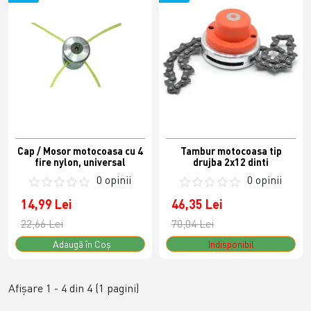
Cap / Mosor motocoasa cu 4
Tambur motocoasa tip
fire nylon, universal
drujba 2x12 dinti
0 opinii
0 opinii
14,99 Lei
46,35 Lei
22,66 Lei
70,04 Lei
Adaugă în Coş
Indisponibil
Afişare 1 - 4 din 4 (1 pagini)