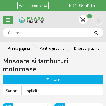
Verifica
comanda
0
Prima pagina
Pentru gradina
Diverse gradina
Mosoare si tambururi
motocoase
Filtre
Sortare
-48%
-34.4%