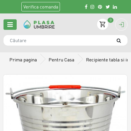
Verifica
comanda
0
Prima pagina
Pentru Casa
Recipiente tabla si in