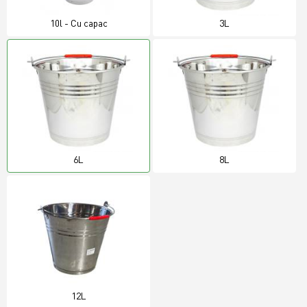
10l - Cu capac
3L
6L
8L
12L