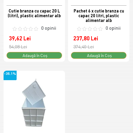
Cutie branza cu capac 20 L
Pachet 6 x cutie branza cu
(litri), plastic alimentar alb
capac 20 litri, plastic
alimentar alb
0 opinii
0 opinii
39,62 Lei
237,80 Lei
54,08 Lei
374,40 Lei
Adaugă în Coş
Adaugă în Coş
-35.1%