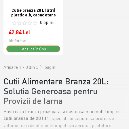
Cutie branza 20 L (litri)
plastic alb, capac etans
0 opinii
42,84 Lei
68,64 Lei
Adaugă în Coş
Afişare 1 - 3 din 3 (1 pagini)
Cutii Alimentare Branza 20L:
Solutia Generoasa pentru
Provizii de Iarna
Pastreaza branza proaspata si gustoasa mai mult timp cu
cutii branza de 20 litri
, special concepute sa protejeze
volume mari de alimente impotriva aerului, prafului si