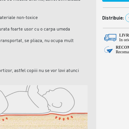
ateriale non-toxice
Distribuie:
curata foarte usor cu o carpa umeda
LIV
transportat, se pliaza, nu ocupa mult
In ori
RECOM
Recoman
izor, astfel copiii nu se vor lovi atunci