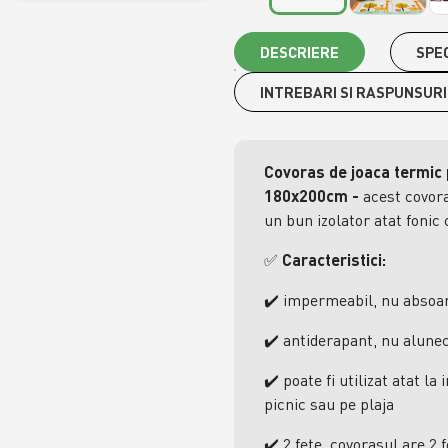
DESCRIERE
SPEC
INTREBARI SI RASPUNSURI
Covoras de joaca termic pe
180x200cm
-
acest covora
un bun izolator atat fonic 
✅
Caracteristici:
✔️
impermeabil, nu absoarb
✔️
antiderapant, nu alunec
✔️
poate fi utilizat atat la i
picnic sau pe plaja
✔️
2 fete, covorasul are 2 