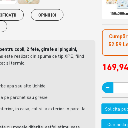
180x200c
IFICAŢII
OPINII (0)
Cumpără
52.59 Le
ntru copii, 2 fete, girafe si pinguini,
s este realizat din spuma de tip XPE, fiind
cat si termic.
169,94
e apa sau alte lichide
a pe parchet sau gresie
nterior, in casa, cat si la exterior in parc, la
Solicita p
Comanda p
fete cu modele diferite, astfel stimuleaza