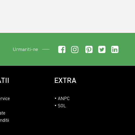
Urmariti-ne
TII
EXTRA
ervice
ANPC
SOL
ate
ditii