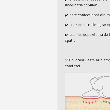
imaginatia copiilor
✔️
este confectionat din m
✔️
usor de intretinut, se 
✔️
usor de depozitat si de 
spatiu
✅
Covorasul este bun amort
cand cad.