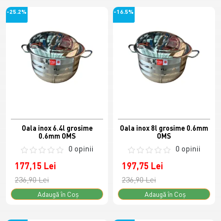
-25.2%
-16.5%
Oala inox 6.4l grosime
Oala inox 8l grosime 0.6mm
0.6mm OMS
OMS
0 opinii
0 opinii
177,15 Lei
197,75 Lei
236,90 Lei
236,90 Lei
Adaugă în Coş
Adaugă în Coş