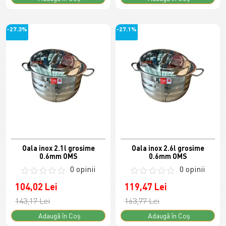
-27.3%
-27.1%
Oala inox 2.1l grosime
Oala inox 2.6l grosime
0.6mm OMS
0.6mm OMS
0 opinii
0 opinii
104,02 Lei
119,47 Lei
143,17 Lei
163,77 Lei
Adaugă în Coş
Adaugă în Coş