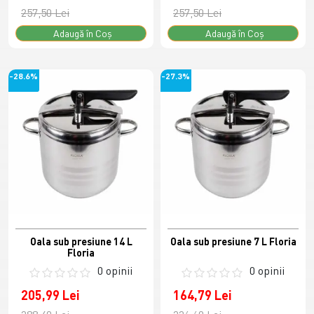
257,50 Lei
257,50 Lei
Adaugă în Coş
Adaugă în Coş
-28.6%
-27.3%
Oala sub presiune 14 L
Oala sub presiune 7 L Floria
Floria
0 opinii
0 opinii
205,99 Lei
164,79 Lei