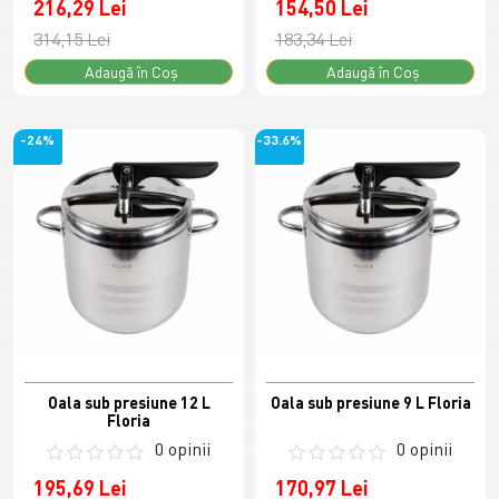
216,29 Lei
154,50 Lei
314,15 Lei
183,34 Lei
Adaugă în Coş
Adaugă în Coş
-24%
-33.6%
Oala sub presiune 12 L
Oala sub presiune 9 L Floria
Floria
0 opinii
0 opinii
195,69 Lei
170,97 Lei