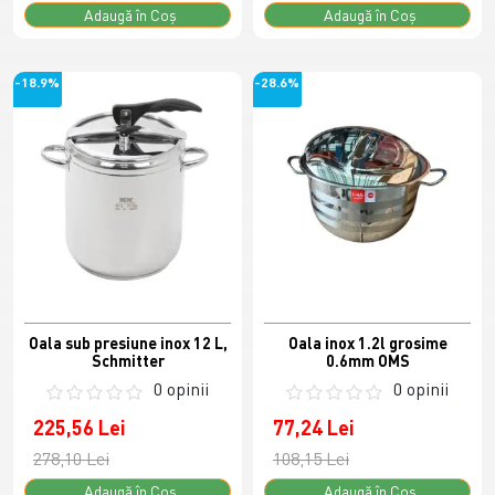
Adaugă în Coş
Adaugă în Coş
-18.9%
-28.6%
Oala sub presiune inox 12 L,
Oala inox 1.2l grosime
Schmitter
0.6mm OMS
0 opinii
0 opinii
225,56 Lei
77,24 Lei
278,10 Lei
108,15 Lei
Adaugă în Coş
Adaugă în Coş