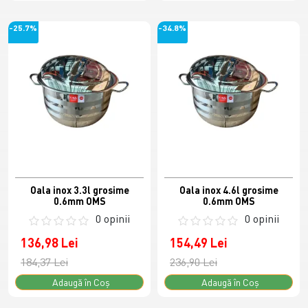
-25.7%
-34.8%
Oala inox 3.3l grosime
Oala inox 4.6l grosime
0.6mm OMS
0.6mm OMS
0 opinii
0 opinii
136,98 Lei
154,49 Lei
184,37 Lei
236,90 Lei
Adaugă în Coş
Adaugă în Coş