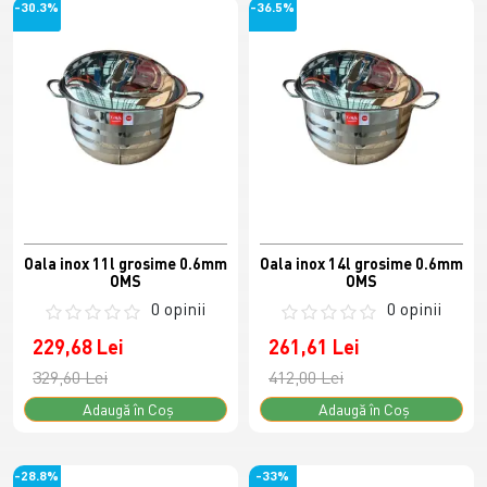
-30.3%
-36.5%
Oala inox 11l grosime 0.6mm
Oala inox 14l grosime 0.6mm
OMS
OMS
0 opinii
0 opinii
229,68 Lei
261,61 Lei
329,60 Lei
412,00 Lei
Adaugă în Coş
Adaugă în Coş
-28.8%
-33%