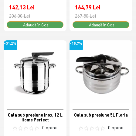
142,13 Lei
164,79 Lei
206,00 Lei
267,80 Lei
Adaugă în Coş
Adaugă în Coş
-31.2%
-15.7%
Oala sub presiune inox, 12 L
Oala sub presiune 5L Floria
Home Perfect
0 opinii
0 opinii