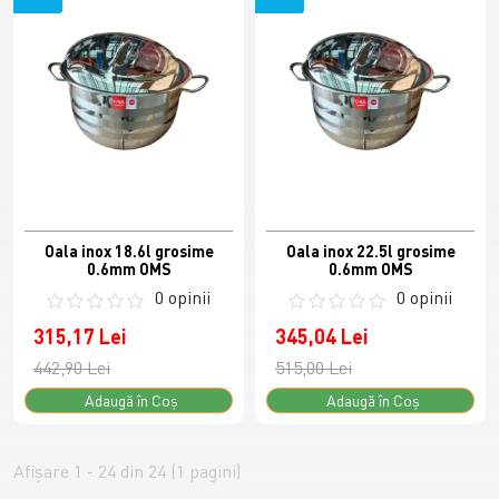
Oala inox 18.6l grosime
Oala inox 22.5l grosime
0.6mm OMS
0.6mm OMS
0 opinii
0 opinii
315,17 Lei
345,04 Lei
442,90 Lei
515,00 Lei
Adaugă în Coş
Adaugă în Coş
Afişare 1 - 24 din 24 (1 pagini)