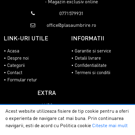
unui set complet de
oale inox
este decizia ideala. Beneficiezi
- Magazin exclusiv online
de dimensiuni variate, potrivite atat pentru portii individuale,
0771579931
cat si pentru mese festive in familie. Aceste
oale inox
ieftine
dar extrem de durabile sunt compatibile cu masina
office@plasaumbrire.ro
de spalat vase, ceea ce iti salveaza timp pretios dupa fiecare
LINK-URI UTILE
INFORMATII
sesiune de gatit. Structura lor robusta impiedica
deformarea in timp, ramanand perfect plane pe plita cu
Acasa
Garantie si service
inductie pentru un transfer termic ideal. Schimba modul in
Despre noi
Detalii livrare
care gatesti, alege
oale inox
din otel inoxidabil premium si
Categorii
Confidentialitate
bucura-te de preparate delicioase in fiecare zi. Comanda
Contact
Termeni si conditii
online cu incredere!
Formular retur
EXTRA
ANPC
Acest website utilizeaza fisiere de tip cookie pentru a oferi
SOL
o experienta de navigare cat mai buna. Prin continuarea
navigarii, esti de acord cu Politica cookie
Citeste mai mult