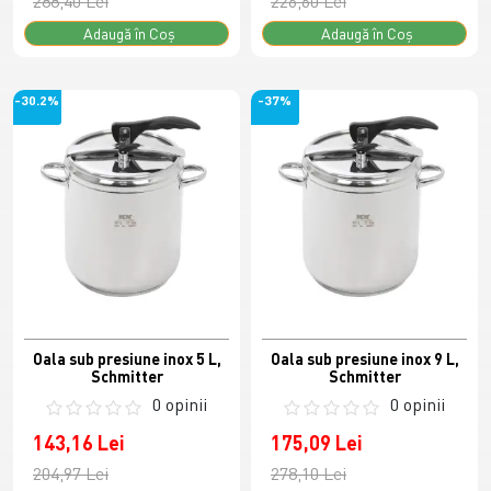
288,40 Lei
226,60 Lei
Adaugă în Coş
Adaugă în Coş
-30.2%
-37%
Oala sub presiune inox 5 L,
Oala sub presiune inox 9 L,
Schmitter
Schmitter
0 opinii
0 opinii
143,16 Lei
175,09 Lei
204,97 Lei
278,10 Lei