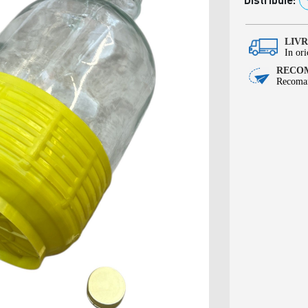
LIV
In ori
RECOM
Recoman