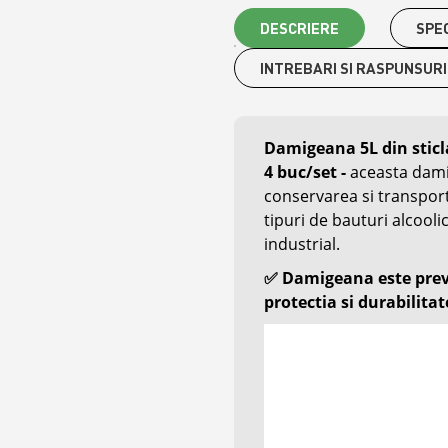
DESCRIERE
SPEC
INTREBARI SI RASPUNSURI
Damigeana 5L din sticla
4 buc/set
-
aceasta dam
conservarea si transportul
tipuri de bauturi alcoolice
industrial.
✅
Damigeana este preva
protectia si durabilitate