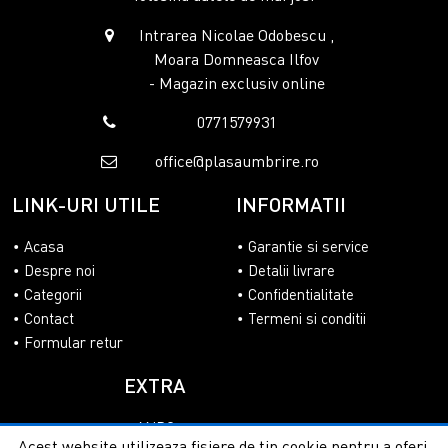
Intrarea Nicolae Odobescu ,
Moara Domneasca Ilfov
- Magazin exclusiv online
0771579931
office@plasaumbrire.ro
LINK-URI UTILE
INFORMATII
Acasa
Garantie si service
Despre noi
Detalii livrare
Categorii
Confidentialitate
Contact
Termeni si conditii
Formular retur
EXTRA
ANPC
Acest website utilizeaza fisiere de tip cookie pentru a oferi