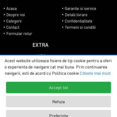
Acasa
Garantie si service
Despre noi
Detalii livrare
Categorii
Confidentialitate
Contact
Termeni si conditii
Formular retur
EXTRA
ANPC
Acest website utilizeaza fisiere de tip cookie pentru a oferi
SOL
o experienta de navigare cat mai buna. Prin continuarea
navigarii, esti de acord cu Politica cookie
Citeste mai mult
Accept tot
Copyright © 2026 - PlasaUmbrire.ro | Toate drepturile
rezervate.
Creare magazine online by ITeXclusiv.ro
Refuza
Preferinte