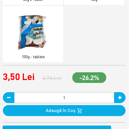
100g - tablete
3,50 Lei
-26.2%
4,74 Lei
Adaugă în Coş