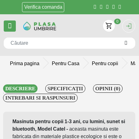
Verifica
comanda
0
Prima pagina
Pentru Casa
Pentru copii
Masi
DESCRIERE
SPECIFICAŢII
OPINII (0)
INTREBARI SI RASPUNSURI
Masinuta pentru copii 1-3 ani, cu lumini, sunet si
bluetooth, Model Catel -
aceasta masinuta este
fabricata din materiale plastice ecologice si este o