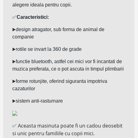
alegere ideala pentru copii.
✅
Caracteristici:
▶️
design atragator, sub forma de animal de
companie
▶️
rotile se invart la 360 de grade
▶️
functie bluetooth, astfel cei mici vor fi incantati de
muzica preferata, ce o pot ascuta in timpul plimbarii
▶️
forme rotunjite, oferind siguranta impotriva
cazaturilor
▶️
sistem anti-rasturnare
Aceasta masinuta poate fi un cadou deosebit
✅
si unic pentru familiile cu copii mici.