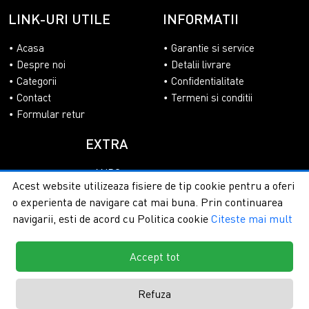
LINK-URI UTILE
INFORMATII
Acasa
Garantie si service
Despre noi
Detalii livrare
Categorii
Confidentialitate
Contact
Termeni si conditii
Formular retur
EXTRA
ANPC
Acest website utilizeaza fisiere de tip cookie pentru a oferi
SOL
o experienta de navigare cat mai buna. Prin continuarea
navigarii, esti de acord cu Politica cookie
Citeste mai mult
Accept tot
Copyright © 2026 - PlasaUmbrire.ro | Toate drepturile
rezervate.
Creare magazine online by ITeXclusiv.ro
Refuza