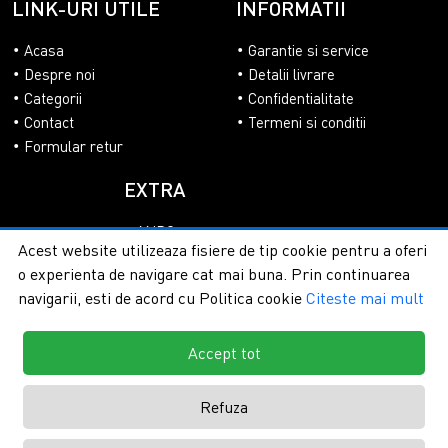
LINK-URI UTILE
INFORMATII
Acasa
Garantie si service
Despre noi
Detalii livrare
Categorii
Confidentialitate
Contact
Termeni si conditii
Formular retur
EXTRA
ANPC
Acest website utilizeaza fisiere de tip cookie pentru a oferi
SOL
o experienta de navigare cat mai buna. Prin continuarea
navigarii, esti de acord cu Politica cookie
Citeste mai mult
Accept tot
Copyright © 2026 - PlasaUmbrire.ro | Toate drepturile
rezervate.
Creare magazine online by ITeXclusiv.ro
Refuza