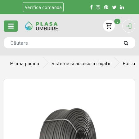
Verifica
comanda
0
Prima pagina
Sisteme si accesorii irigatii
Furtunu