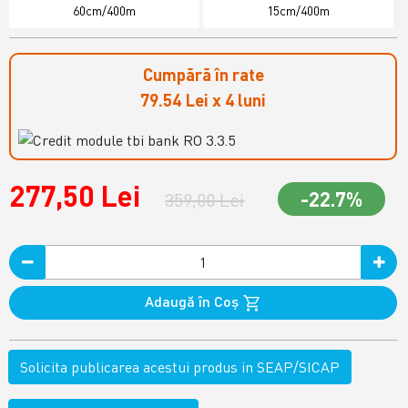
60cm/400m
15cm/400m
Cumpără în rate
79.54 Lei x 4 luni
277,50 Lei
-22.7%
359,00 Lei
Adaugă în Coş
Solicita publicarea acestui produs in SEAP/SICAP