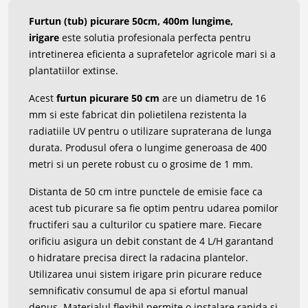
Furtun (tub) picurare 50cm, 400m lungime,
irigare
este solutia profesionala perfecta pentru
intretinerea eficienta a suprafetelor agricole mari si a
plantatiilor extinse.
Acest
furtun picurare 50 cm
are un diametru de 16
mm si este fabricat din polietilena rezistenta la
radiatiile UV pentru o utilizare supraterana de lunga
durata. Produsul ofera o lungime generoasa de 400
metri si un perete robust cu o grosime de 1 mm.
Distanta de 50 cm intre punctele de emisie face ca
acest tub picurare sa fie optim pentru udarea pomilor
fructiferi sau a culturilor cu spatiere mare. Fiecare
orificiu asigura un debit constant de 4 L/H garantand
o hidratare precisa direct la radacina plantelor.
Utilizarea unui sistem irigare prin picurare reduce
semnificativ consumul de apa si efortul manual
depus. Materialul flexibil permite o instalare rapida si