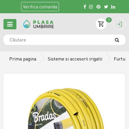
Verifica
comanda
0
Prima pagina
Sisteme si accesorii irigatii
Furtunu