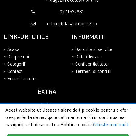
0771579931
office@plasaumbrire.ro
LINK-URI UTILE
INFORMATII
Acasa
Garantie si service
Despre noi
Detalii livrare
Categorii
Confidentialitate
Contact
Termeni si conditii
Formular retur
EXTRA
ANPC
Acest website utilizeaza fisiere de tip cookie pentru a oferi
SOL
o experienta de navigare cat mai buna. Prin continuarea
navigarii, esti de acord cu Politica cookie
Citeste mai mult