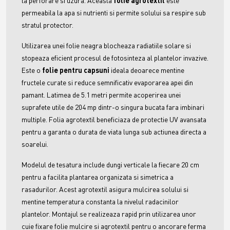
la perforare si uzura. Aceasta
folie agrotextil
este
permeabila la apa si nutrienti si permite solului sa respire sub
stratul protector.
Utilizarea unei folie neagra blocheaza radiatiile solare si
stopeaza eficient procesul de fotosinteza al plantelor invazive.
Este o
folie pentru capsuni
ideala deoarece mentine
fructele curate si reduce semnificativ evaporarea apei din
pamant. Latimea de 5.1 metri permite acoperirea unei
suprafete utile de 204 mp dintr-o singura bucata fara imbinari
multiple. Folia agrotextil beneficiaza de protectie UV avansata
pentru a garanta o durata de viata lunga sub actiunea directa a
soarelui.
Modelul de tesatura include dungi verticale la fiecare 20 cm
pentru a facilita plantarea organizata si simetrica a
rasadurilor. Acest agrotextil asigura mulcirea solului si
mentine temperatura constanta la nivelul radacinilor
plantelor. Montajul se realizeaza rapid prin utilizarea unor
cuie fixare folie mulcire si agrotextil pentru o ancorare ferma