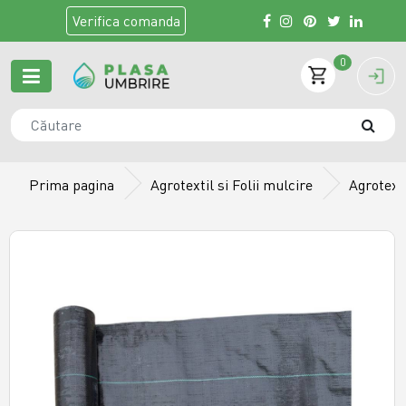
Verifica
comanda
0
Prima pagina
Agrotextil si Folii mulcire
Agrotext