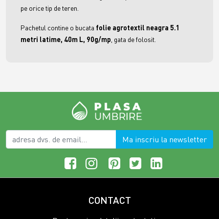
pe orice tip de teren.
Pachetul contine o bucata
f
olie agrotextil neagra 5.1
metri latime, 40m L, 90g/mp
, gata de folosit.
Ma inscriu la newsletter
CONTACT