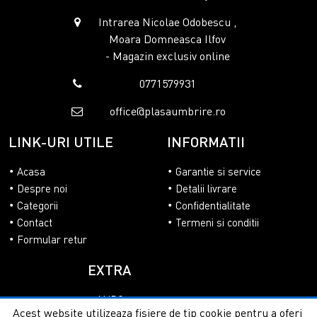
Intrarea Nicolae Odobescu ,
Moara Domneasca Ilfov
- Magazin exclusiv online
0771579931
office@plasaumbrire.ro
LINK-URI UTILE
INFORMATII
Acasa
Garantie si service
Despre noi
Detalii livrare
Categorii
Confidentialitate
Contact
Termeni si conditii
Formular retur
EXTRA
ANPC
Acest website utilizeaza fisiere de tip cookie pentru a oferi
SOL