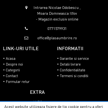
Intrarea Nicolae Odobescu ,
Moara Domneasca Ilfov
- Magazin exclusiv online
0771579931
office@plasaumbrire.ro
LINK-URI UTILE
INFORMATII
Acasa
Garantie si service
Despre noi
Detalii livrare
Categorii
Confidentialitate
Contact
Termeni si conditii
Formular retur
EXTRA
ANPC
Acest website utilizeaza fisiere de tip cookie pentru a oferi
SOL