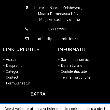
Intrarea Nicolae Odobescu ,
Moara Domneasca Ilfov
- Magazin exclusiv online
0771579931
office@plasaumbrire.ro
LINK-URI UTILE
INFORMATII
Acasa
Garantie si service
Despre noi
Detalii livrare
Categorii
Confidentialitate
Contact
Termeni si conditii
Formular retur
EXTRA
ANPC
Acest website utilizeaza fisiere de tip cookie pentru a oferi
SOL