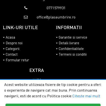
0771579931
office@plasaumbrire.ro
LINK-URI UTILE
INFORMATII
Acasa
Garantie si service
Despre noi
Detalii livrare
Categorii
Confidentialitate
Contact
Termeni si conditii
Formular retur
EXTRA
ANPC
Acest website utilizeaza fisiere de tip cookie pentru a oferi
SOL
o experienta de navigare cat mai buna. Prin continuarea
navigarii, esti de acord cu Politica cookie
Citeste mai mult