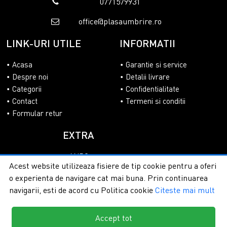
0771579931
office@plasaumbrire.ro
LINK-URI UTILE
INFORMATII
Acasa
Garantie si service
Despre noi
Detalii livrare
Categorii
Confidentialitate
Contact
Termeni si conditii
Formular retur
EXTRA
ANPC
Acest website utilizeaza fisiere de tip cookie pentru a oferi
SOL
o experienta de navigare cat mai buna. Prin continuarea
navigarii, esti de acord cu Politica cookie
Citeste mai mult
Accept tot
Copyright © 2026 - PlasaUmbrire.ro | Toate drepturile