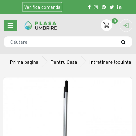
Verifica
comanda
0
Prima pagina
Pentru Casa
Intretinere locuinta