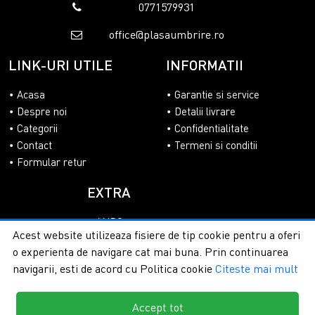
0771579931
office@plasaumbrire.ro
LINK-URI UTILE
INFORMATII
Acasa
Garantie si service
Despre noi
Detalii livrare
Categorii
Confidentialitate
Contact
Termeni si conditii
Formular retur
EXTRA
ANPC
Acest website utilizeaza fisiere de tip cookie pentru a oferi
SOL
o experienta de navigare cat mai buna. Prin continuarea
navigarii, esti de acord cu Politica cookie
Citeste mai mult
Accept tot
Copyright © 2026 - PlasaUmbrire.ro | Toate drepturile