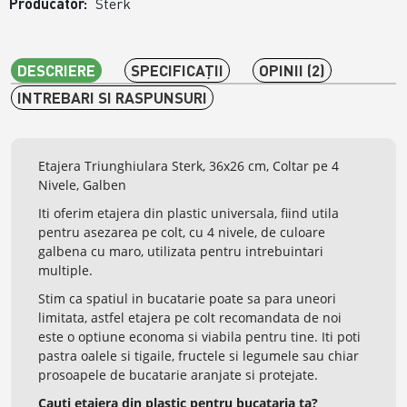
Producător:
Sterk
DESCRIERE
SPECIFICAŢII
OPINII (2)
INTREBARI SI RASPUNSURI
Etajera Triunghiulara Sterk, 36x26 cm, Coltar pe 4
Nivele, Galben
Iti oferim etajera din plastic universala, fiind utila
pentru asezarea pe colt, cu 4 nivele, de culoare
galbena cu maro, utilizata pentru intrebuintari
multiple.
Stim ca spatiul in bucatarie poate sa para uneori
limitata, astfel etajera pe colt recomandata de noi
este o optiune economa si viabila pentru tine. Iti poti
pastra oalele si tigaile, fructele si legumele sau chiar
prosoapele de bucatarie aranjate si protejate.
Cauti etajera din plastic pentru bucataria ta?