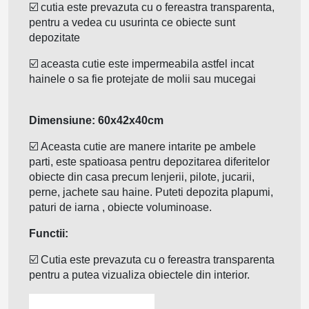
☑️ cutia este prevazuta cu o fereastra transparenta,
pentru a vedea cu usurinta ce obiecte sunt
depozitate
☑️
aceasta cutie este impermeabila astfel incat
hainele o sa fie protejate de molii sau mucegai
Dimensiune: 60x42x40cm
☑️
Aceasta cutie are manere intarite pe ambele
parti, este spatioasa pentru depozitarea diferitelor
obiecte din casa precum lenjerii, pilote, jucarii,
perne, jachete sau haine. Puteti depozita plapumi,
paturi de iarna , obiecte voluminoase.
Functii:
☑️
Cutia este prevazuta cu o fereastra transparenta
pentru a putea vizualiza obiectele din interior.