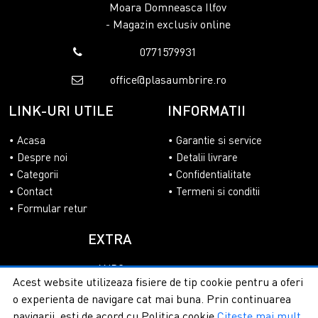
Moara Domneasca Ilfov
- Magazin exclusiv online
0771579931
office@plasaumbrire.ro
LINK-URI UTILE
INFORMATII
Acasa
Garantie si service
Despre noi
Detalii livrare
Categorii
Confidentialitate
Contact
Termeni si conditii
Formular retur
EXTRA
ANPC
Acest website utilizeaza fisiere de tip cookie pentru a oferi
SOL
o experienta de navigare cat mai buna. Prin continuarea
navigarii, esti de acord cu Politica cookie
Citeste mai mult