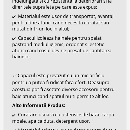
indelungata si cu rezistenta la deteriorari si la
diferitele suprafete pe care este expus;
Materialul este usor de transportat, avantaj
✔️
pentru tine atunci cand necesita curatat sau
mutat dintr-un loc in altul;
Capacul izoleaza hainele pentru spalat
✔️
pastrand mediul igienic, ordonat si estetic
atunci cand cosul devine presat de cantitatea
hainelor;
Capacul este prevazut cu un mic orificiu
✅
pentru a putea fi ridicat fara efort. Deasupra
acestuia pot fi asezate diverse accesorii pentru
baie atunci cand spatiul nu-ti permite alt loc.
Alte Informatii Produs:
Curatare usoara cu ustensile de baza: carpa
✔️
moale, apa calduta, detergent usor.