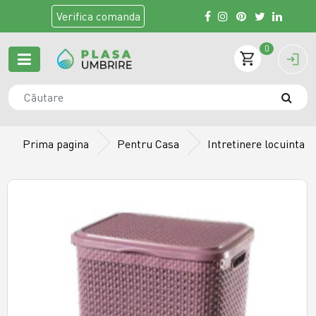
Verifica
comanda
0
Prima pagina
Pentru Casa
Intretinere locuinta