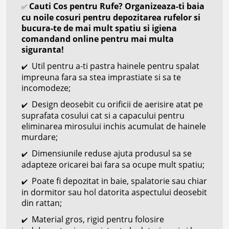
Cauti Cos pentru Rufe? Organizeaza-ti baia
✅
cu noile cosuri pentru depozitarea rufelor si
bucura-te de mai mult spatiu si igiena
comandand online pentru mai multa
siguranta!
Util pentru a-ti pastra hainele pentru spalat
✔️
impreuna fara sa stea imprastiate si sa te
incomodeze;
Design deosebit cu orificii de aerisire atat pe
✔️
suprafata cosului cat si a capacului pentru
eliminarea mirosului inchis acumulat de hainele
murdare;
Dimensiunile reduse ajuta produsul sa se
✔️
adapteze oricarei bai fara sa ocupe mult spatiu;
Poate fi depozitat in baie, spalatorie sau chiar
✔️
in dormitor sau hol datorita aspectului deosebit
din rattan;
Material gros, rigid pentru folosire
✔️