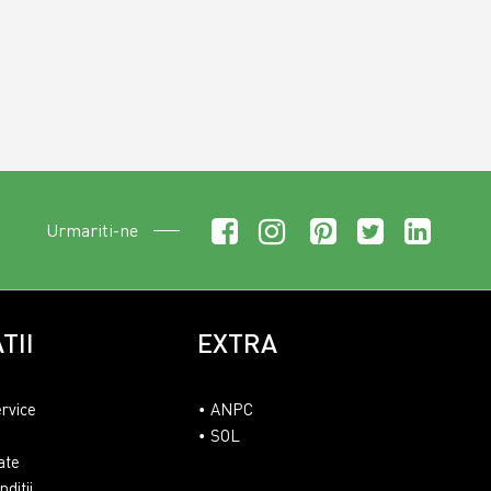
Urmariti-ne
TII
EXTRA
ervice
ANPC
SOL
ate
ditii