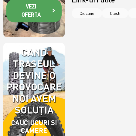
VEZI
Ciocane
Clesti
OFERTA
CAND
TRASEUL
DEVINE O
PROVOCARE,
NOI AVEM
SOLUȚIA
CAUCIUCURI SI
CAMERE