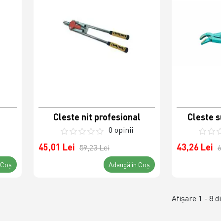
Cleste nit profesional
Cleste 
0 opinii
45,01 Lei
43,26 Lei
59,23 Lei
6
 Coş
Adaugă în Coş
Afişare 1 - 8 d