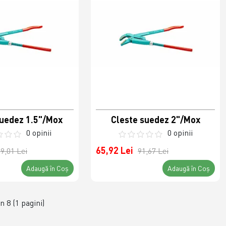
suedez 1.5"/Mox
Cleste suedez 2"/Mox
0 opinii
0 opinii
65,92 Lei
9,01 Lei
91,67 Lei
Adaugă în Coş
Adaugă în Coş
in 8 (1 pagini)