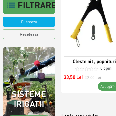
FILTRARE
Filtreaza
Reseteaza
Cleste nit , popnituri
0 opinii
33,50 Lei
52,00 Lei
Adaugă în
SISTEME
IRIGATII
Link-uri utile