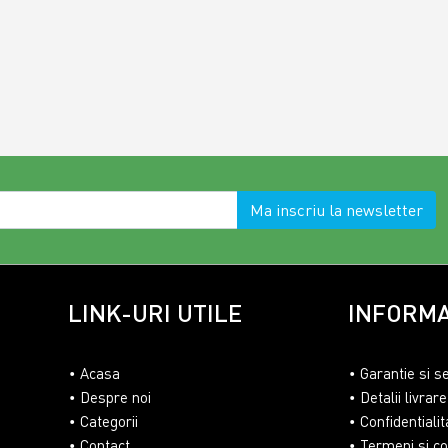
Ma inscriu la newsletter
LINK-URI UTILE
INFORMA
Acasa
Garantie si s
Despre noi
Detalii livrare
Categorii
Confidentialit
Contact
Termeni si con