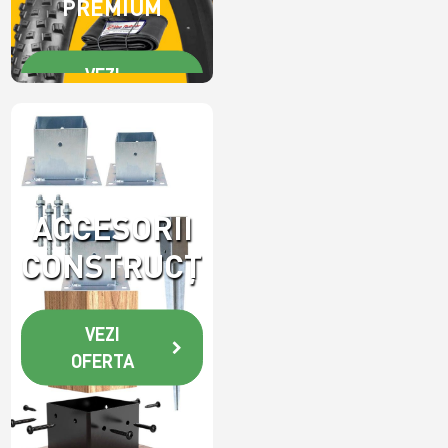
PREMIUM
VEZI
OFERTA
ACCESORII
CONSTRUCȚII
VEZI
OFERTA