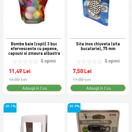
Bombe baie (copii) 3 buc
Sita inox chiuveta (sita
efervescente cu pepene,
bucatarie), 75 mm
capsuni si zmeura albastra
0 opinii
0 opinii
11,49 Lei
7,50 Lei
16,00 Lei
11,00 Lei
Adaugă în Coş
Adaugă în Coş
-31.1%
-31.9%