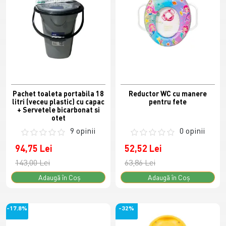
Pachet toaleta portabila 18
Reductor WC cu manere
litri (veceu plastic) cu capac
pentru fete
+ Servetele bicarbonat si
otet
9 opinii
0 opinii
94,75 Lei
52,52 Lei
143,00 Lei
63,86 Lei
Adaugă în Coş
Adaugă în Coş
-17.8%
-32%