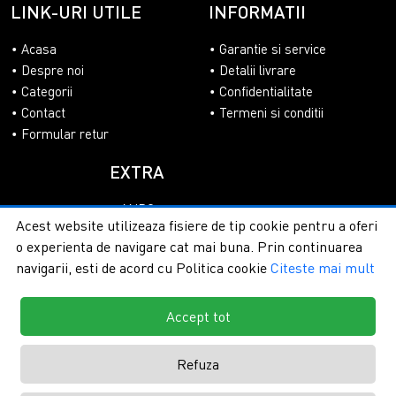
LINK-URI UTILE
INFORMATII
Acasa
Garantie si service
Despre noi
Detalii livrare
Categorii
Confidentialitate
Contact
Termeni si conditii
Formular retur
EXTRA
ANPC
Acest website utilizeaza fisiere de tip cookie pentru a oferi
SOL
o experienta de navigare cat mai buna. Prin continuarea
navigarii, esti de acord cu Politica cookie
Citeste mai mult
Accept tot
Copyright © 2026 - PlasaUmbrire.ro | Toate drepturile
rezervate.
Creare magazine online by ITeXclusiv.ro
Refuza