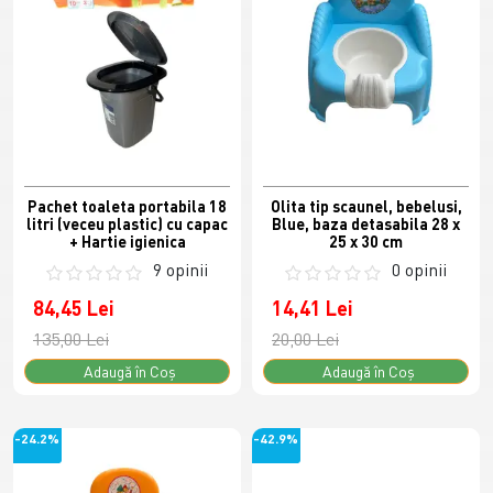
Pachet toaleta portabila 18
Olita tip scaunel, bebelusi,
litri (veceu plastic) cu capac
Blue, baza detasabila 28 x
+ Hartie igienica
25 x 30 cm
9 opinii
0 opinii
84,45 Lei
14,41 Lei
135,00 Lei
20,00 Lei
Adaugă în Coş
Adaugă în Coş
-24.2%
-42.9%