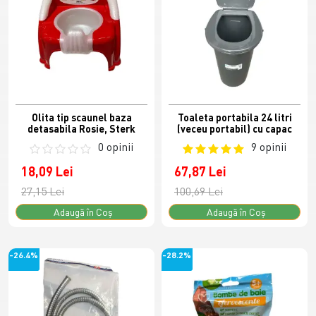
Olita tip scaunel baza
Toaleta portabila 24 litri
detasabila Rosie, Sterk
(veceu portabil) cu capac
0 opinii
9 opinii
18,09 Lei
67,87 Lei
27,15 Lei
100,69 Lei
Adaugă în Coş
Adaugă în Coş
-26.4%
-28.2%