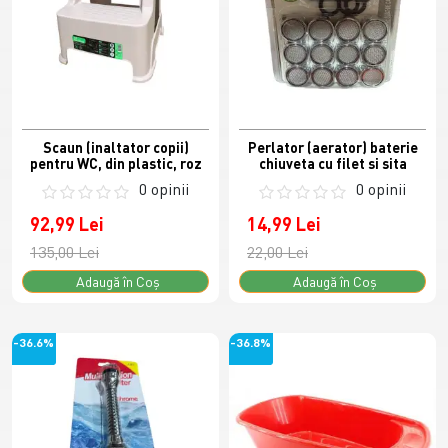
Scaun (inaltator copii)
Perlator (aerator) baterie
pentru WC, din plastic, roz
chiuveta cu filet si sita
0 opinii
0 opinii
92,99 Lei
14,99 Lei
135,00 Lei
22,00 Lei
Adaugă în Coş
Adaugă în Coş
-36.6%
-36.8%