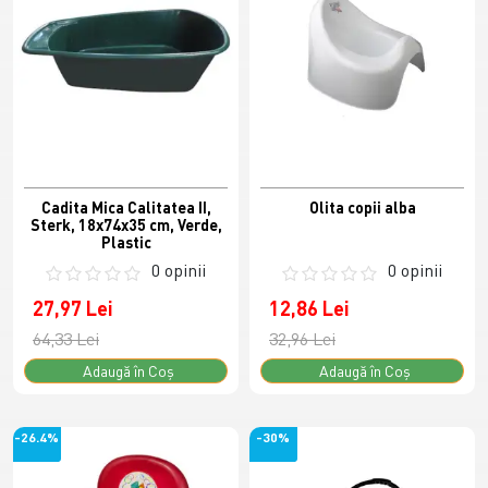
Cadita Mica Calitatea II,
Olita copii alba
Sterk, 18x74x35 cm, Verde,
Plastic
0 opinii
0 opinii
27,97 Lei
12,86 Lei
64,33 Lei
32,96 Lei
Adaugă în Coş
Adaugă în Coş
-26.4%
-30%