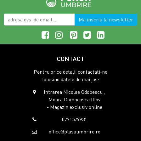
chiar si in spatii improvizate. Alege produsele potrivite din
gama PlasaUmbrire pentru un plus de confort si
practicitate in gospodaria ta.
Ma inscriu la newsletter
CONTACT
Pentru orice detalii contactati-ne
folosind datele de mai jos:
Intrarea Nicolae Odobescu ,
Moara Domneasca Ilfov
- Magazin exclusiv online
0771579931
office@plasaumbrire.ro