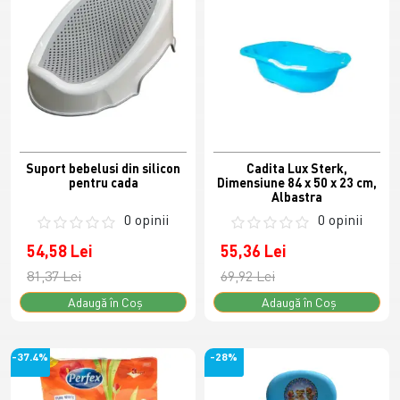
Suport bebelusi din silicon
Cadita Lux Sterk,
pentru cada
Dimensiune 84 x 50 x 23 cm,
Albastra
0 opinii
0 opinii
54,58 Lei
55,36 Lei
81,37 Lei
69,92 Lei
Adaugă în Coş
Adaugă în Coş
-37.4%
-28%