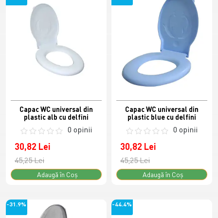
Capac WC universal din
Capac WC universal din
plastic alb cu delfini
plastic blue cu delfini
0 opinii
0 opinii
30,82 Lei
30,82 Lei
45,25 Lei
45,25 Lei
Adaugă în Coş
Adaugă în Coş
-31.9%
-44.4%