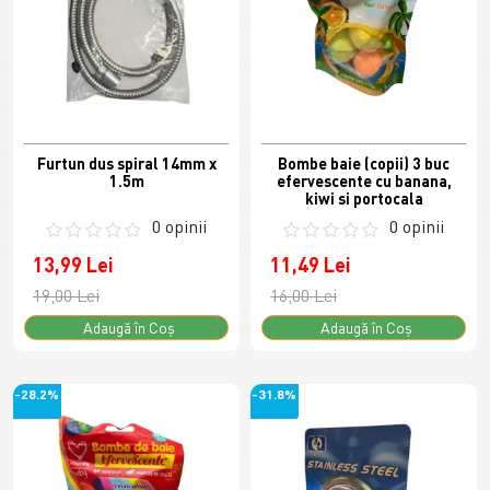
Furtun dus spiral 14mm x
Bombe baie (copii) 3 buc
1.5m
efervescente cu banana,
kiwi si portocala
0 opinii
0 opinii
13,99 Lei
11,49 Lei
19,00 Lei
16,00 Lei
Adaugă în Coş
Adaugă în Coş
-28.2%
-31.8%