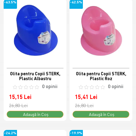
-43.5%
-42.5%
Olita pentru Copii STERK,
Olita pentru Copii STERK,
Plastic Albastru
Plastic Roz
0 opinii
0 opinii
15,15 Lei
15,41 Lei
26,80 Lei
26,80 Lei
Adaugă în Coş
Adaugă în Coş
-24.2%
-19.9%