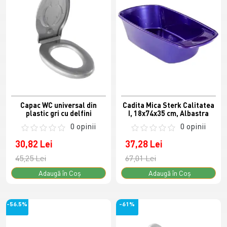
Capac WC universal din
Cadita Mica Sterk Calitatea
plastic gri cu delfini
I, 18x74x35 cm, Albastra
0 opinii
0 opinii
30,82 Lei
37,28 Lei
45,25 Lei
67,01 Lei
Adaugă în Coş
Adaugă în Coş
-56.5%
-61%