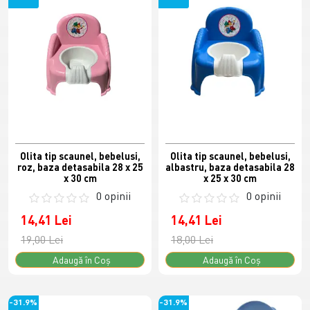
Olita tip scaunel, bebelusi,
Olita tip scaunel, bebelusi,
roz, baza detasabila 28 x 25
albastru, baza detasabila 28
x 30 cm
x 25 x 30 cm
0 opinii
0 opinii
14,41 Lei
14,41 Lei
19,00 Lei
18,00 Lei
Adaugă în Coş
Adaugă în Coş
-31.9%
-31.9%