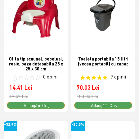
Olita tip scaunel, bebelusi,
Toaleta portabila 18 litri
rosie, baza detasabila 28 x
(veceu portabil) cu capac
25 x 30 cm
0 opinii
9 opinii
14,41 Lei
70,03 Lei
19,57 Lei
100,00 Lei
Adaugă în Coş
Adaugă în Coş
-32.9%
-20.8%