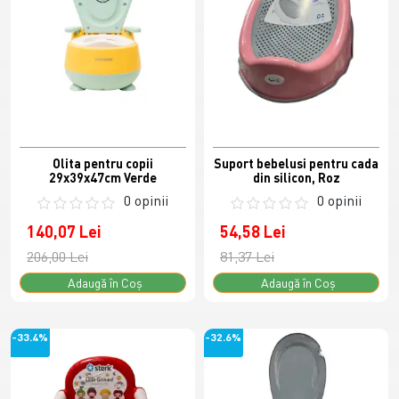
Olita pentru copii
Suport bebelusi pentru cada
29x39x47cm Verde
din silicon, Roz
0 opinii
0 opinii
140,07 Lei
54,58 Lei
206,00 Lei
81,37 Lei
Adaugă în Coş
Adaugă în Coş
-33.4%
-32.6%