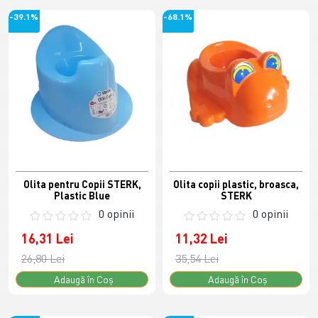
-39.1%
-68.1%
Olita pentru Copii STERK,
Olita copii plastic, broasca,
Plastic Blue
STERK
0 opinii
0 opinii
16,31 Lei
11,32 Lei
26,80 Lei
35,54 Lei
Adaugă în Coş
Adaugă în Coş