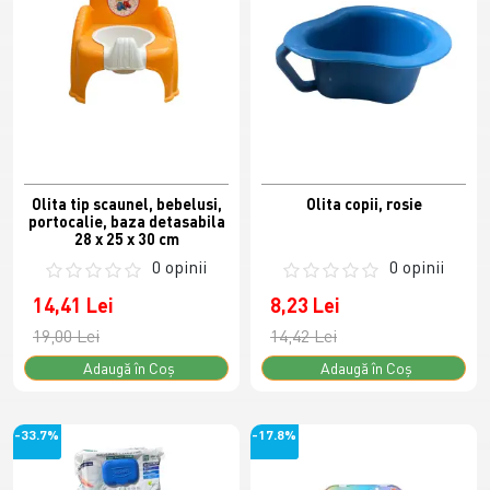
Olita tip scaunel, bebelusi,
Olita copii, rosie
portocalie, baza detasabila
28 x 25 x 30 cm
0 opinii
0 opinii
14,41 Lei
8,23 Lei
19,00 Lei
14,42 Lei
Adaugă în Coş
Adaugă în Coş
-33.7%
-17.8%