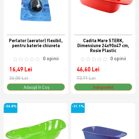
Perlator (aerator) flexibil,
Cadita Mare STERK,
pentru baterie chiuveta
Dimensiune 24x90x47 cm,
Rosie Plastic
0 opinii
0 opinii
16,49 Lei
46,60 Lei
26,00 Lei
73,71 Lei
Adaugă în Coş
Indisponibil
-36.8%
-31.1%