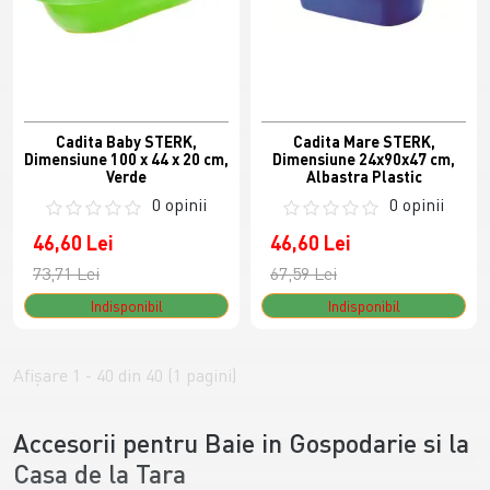
Cadita Baby STERK,
Cadita Mare STERK,
Dimensiune 100 x 44 x 20 cm,
Dimensiune 24x90x47 cm,
Verde
Albastra Plastic
0 opinii
0 opinii
46,60 Lei
46,60 Lei
73,71 Lei
67,59 Lei
Indisponibil
Indisponibil
Afişare 1 - 40 din 40 (1 pagini)
Accesorii pentru Baie in Gospodarie si la
Casa de la Tara