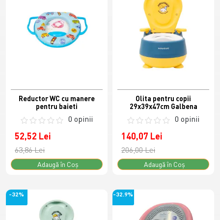
Reductor WC cu manere
Olita pentru copii
pentru baieti
29x39x47cm Galbena
0 opinii
0 opinii
52,52 Lei
140,07 Lei
63,86 Lei
206,00 Lei
Adaugă în Coş
Adaugă în Coş
-32%
-32.9%