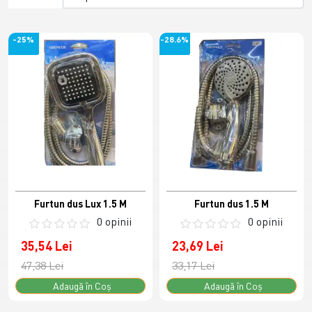
-25%
-28.6%
Furtun dus Lux 1.5 M
Furtun dus 1.5 M
0 opinii
0 opinii
35,54 Lei
23,69 Lei
47,38 Lei
33,17 Lei
Adaugă în Coş
Adaugă în Coş