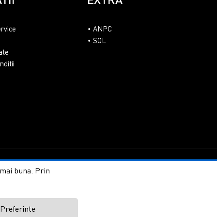
ervice
ANPC
SOL
ate
ditii
line by ITeXclusiv.ro
t mai buna. Prin
Preferinte