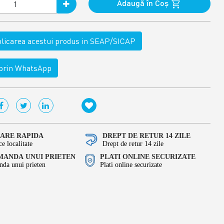
Adaugă în Coş
ublicarea acestui produs in SEAP/SICAP
rin WhatsApp
RARE RAPIDA
DREPT DE RETUR 14 ZILE
ce localitate
Drept de retur 14 zile
ANDA UNUI PRIETEN
PLATI ONLINE SECURIZATE
da unui prieten
Plati online securizate