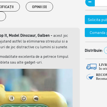
IFICAŢII
OPINII (0)
Solicita p
Comanda p
op It, Model Dinozaur, Galben -
acest joc
ajutand astfel la eliminarea stresului si a
uri de joc distractive cu lumini si sunete.
Distribuie:
modalitate excelenta de a petrece timpul
ableta sau alte gadget-uri.
LIV
In ori
RECOM
Recoman