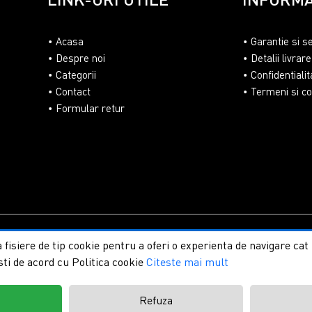
Acasa
Garantie si s
Despre noi
Detalii livrare
Categorii
Confidentialit
Contact
Termeni si con
Formular retur
lasaUmbrire.ro | Toate drepturile rezervate.
Creare magazine on
 fisiere de tip cookie pentru a oferi o experienta de navigare ca
sti de acord cu Politica cookie
Citeste mai mult
t
Refuza