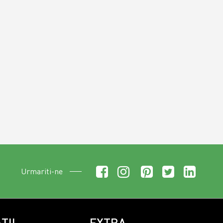
Urmariti-ne
TII
EXTRA