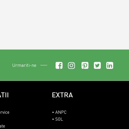
Urmariti-ne
TII
EXTRA
ervice
ANPC
SOL
ate