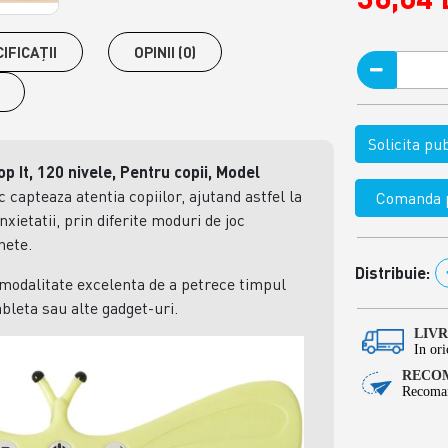
IFICAŢII
OPINII (0)
Solicita p
p It, 120 nivele, Pentru copii, Model
c capteaza atentia copiilor, ajutand astfel la
Comanda p
nxietatii, prin diferite moduri de joc
nete.
Distribuie:
modalitate excelenta de a petrece timpul
ableta sau alte gadget-uri.
LIV
In ori
RECOM
Recoman