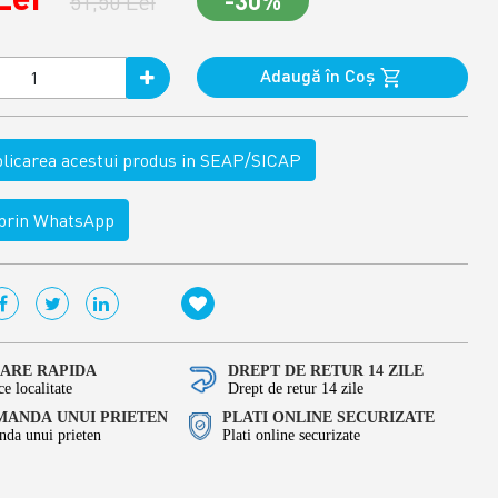
-30%
51,50 Lei
Adaugă în Coş
ublicarea acestui produs in SEAP/SICAP
rin WhatsApp
RARE RAPIDA
DREPT DE RETUR 14 ZILE
ce localitate
Drept de retur 14 zile
ANDA UNUI PRIETEN
PLATI ONLINE SECURIZATE
da unui prieten
Plati online securizate