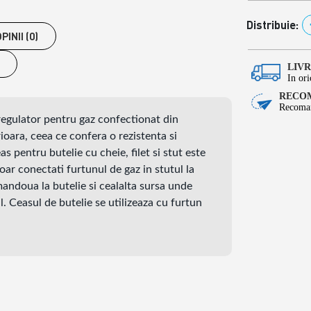
Distribuie:
PINII (0)
LIV
In ori
RECOM
Recoman
regulator pentru gaz confectionat din
ioara, ceea ce confera o rezistenta si
as pentru butelie cu cheie, filet si stut este
doar conectati furtunul de gaz in stutul la
mandoua la butelie si cealalta sursa unde
ul. Ceasul de butelie se utilizeaza cu furtun