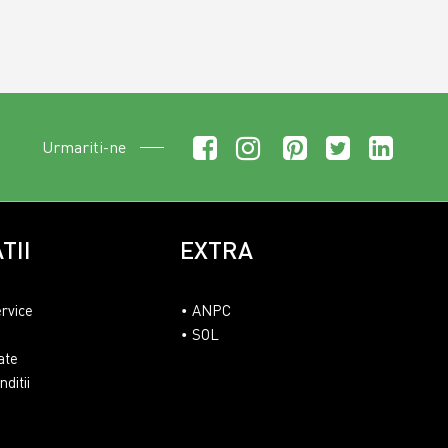
Urmariti-ne
TII
EXTRA
ervice
ANPC
SOL
ate
ditii