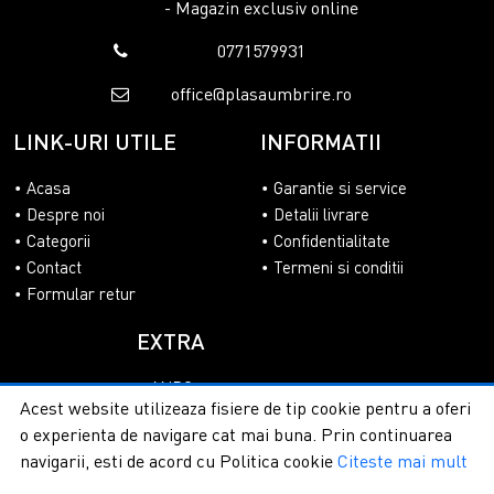
- Magazin exclusiv online
0771579931
office@plasaumbrire.ro
LINK-URI UTILE
INFORMATII
Acasa
Garantie si service
Despre noi
Detalii livrare
Categorii
Confidentialitate
Contact
Termeni si conditii
Formular retur
EXTRA
ANPC
Acest website utilizeaza fisiere de tip cookie pentru a oferi
SOL
o experienta de navigare cat mai buna. Prin continuarea
navigarii, esti de acord cu Politica cookie
Citeste mai mult