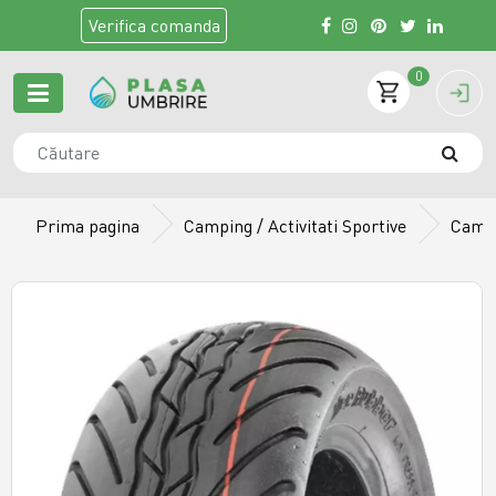
Verifica
comanda
0
Prima pagina
Camping / Activitati Sportive
Camer