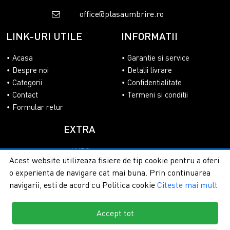
office@plasaumbrire.ro
LINK-URI UTILE
INFORMATII
Acasa
Garantie si service
Despre noi
Detalii livrare
Categorii
Confidentialitate
Contact
Termeni si conditii
Formular retur
EXTRA
ANPC
Acest website utilizeaza fisiere de tip cookie pentru a oferi
SOL
o experienta de navigare cat mai buna. Prin continuarea
navigarii, esti de acord cu Politica cookie
Citeste mai mult
Accept tot
Copyright © 2026 - PlasaUmbrire.ro | Toate drepturile
rezervate.
Creare magazine online by ITeXclusiv.ro