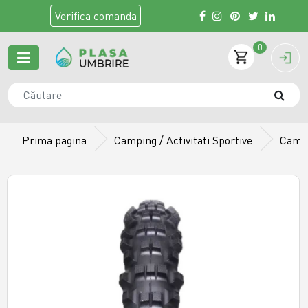
Verifica
comanda
0
Prima pagina
Camping / Activitati Sportive
Camer