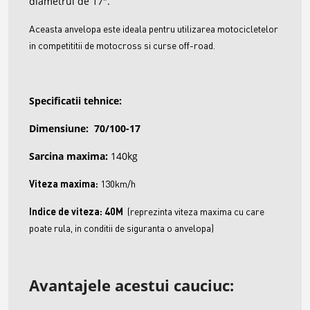
diametrul de 17".
Aceasta anvelopa este ideala pentru utilizarea motocicletelor
in competititii de motocross si curse off-road.
Specificatii tehnice:
Dimensiune:
7
0/100-17
Sarcina maxima:
140kg
Viteza maxima:
13
0km/h
Indice de viteza: 40M
(reprezinta viteza maxima cu care
poate rula, in conditii de siguranta o anvelopa)
Avantajele acestui cauciuc: